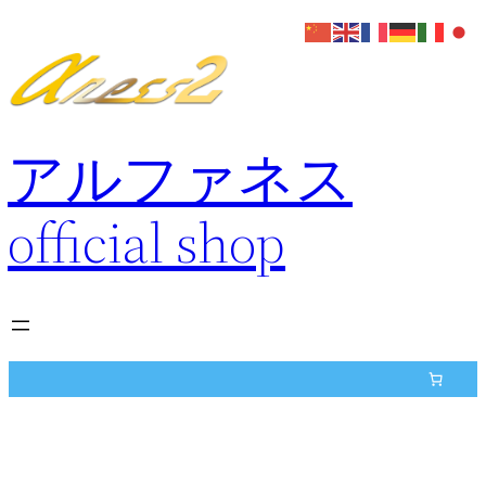
内
容
を
ス
キ
アルファネス
ッ
プ
official shop