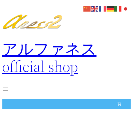
内
容
を
ス
キ
アルファネス
ッ
プ
official shop