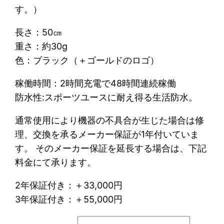
3
す。）
3
長さ：50㎝
0
重さ：約30g
,
色：ブラック（＋ゴールドのロゴ）
0
0
稼働時間：2時間充電で48時間連続稼働
0
防水性:スポーツユースに耐え得る生活防水。
–
¥
通常使用により機器の不具合が生じた場合は修
3
理、交換を承るメーカー保証が1年付いていま
9
す。 そのメーカー保証を延長する場合は、下記
6
料金にて承ります。
,
2年保証付き：＋33,000円
0
3年保証付き：＋55,000円
0
0