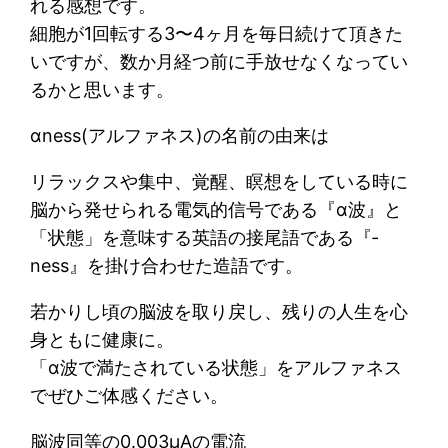
れる感想です。
細胞が1回転する3〜4ヶ月を毎日続けて頂きた
いですが、数か月経つ前に手放せなくなってい
るかと思います。
αness(アルファネス)の名前の由来は
リラックスや集中、覚醒、瞑想をしている時に
脳から発せられる電気的信号である『α波』と
「状態」を意味する英語の接尾語である『‐
ness』を掛け合わせた造語です。
若かりし頃の脳波を取り戻し、残りの人生を心
身ともに健康に。
「α波で満たされている状態」をアルファネス
でぜひご体感ください。
脳波同等の0.003μAの電流