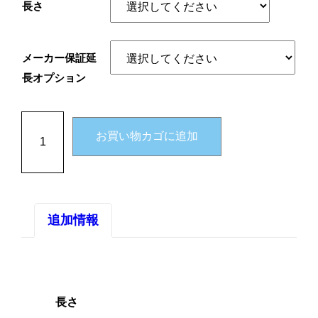
長さ
メーカー保証延
長オプション
ア
ル
お買い物カゴに追加
フ
ァ
ネ
ス
追加情報
２
個
長さ