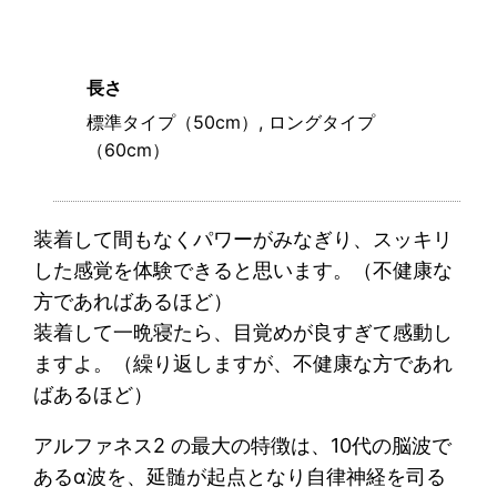
】
レ
ン
長さ
タ
標準タイプ（50cm）, ロングタイプ
ル
・
（60cm）
レ
ン
タ
装着して間もなくパワーがみなぎり、スッキリ
ル
した感覚を体験できると思います。（不健康な
後
方であればあるほど）
購
装着して一晩寝たら、目覚めが良すぎて感動し
入
（
ますよ。（繰り返しますが、不健康な方であれ
正
ばあるほど）
規
取
アルファネス2 の最大の特徴は、10代の脳波で
扱
あるα波を、延髄が起点となり自律神経を司る
店