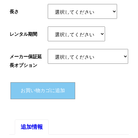
長さ
レンタル期間
メーカー保証延
長オプション
【
ア
お買い物カゴに追加
ル
フ
ァ
ネ
追加情報
ス
２