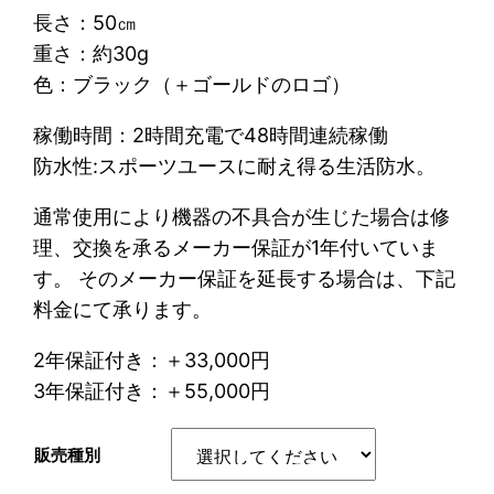
長さ：50㎝
–
重さ：約30g
¥
色：ブラック（＋ゴールドのロゴ）
3
9
稼働時間：2時間充電で48時間連続稼働
2
防水性:スポーツユースに耐え得る生活防水。
,
7
通常使用により機器の不具合が生じた場合は修
0
理、交換を承るメーカー保証が1年付いていま
0
す。 そのメーカー保証を延長する場合は、下記
料金にて承ります。
2年保証付き：＋33,000円
3年保証付き：＋55,000円
販売種別