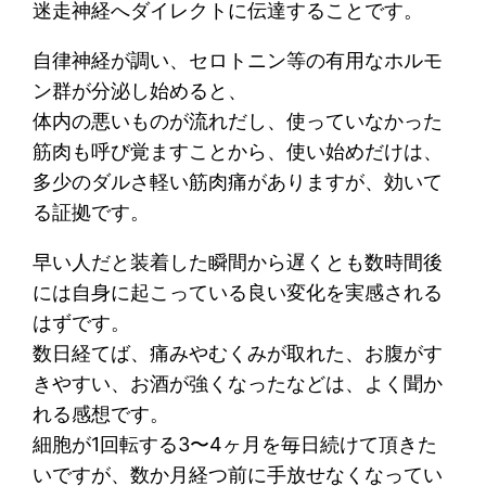
迷走神経へダイレクトに伝達することです。
専
用
自律神経が調い、セロトニン等の有用なホルモ
）
ン群が分泌し始めると、
個
体内の悪いものが流れだし、使っていなかった
筋肉も呼び覚ますことから、使い始めだけは、
多少のダルさ軽い筋肉痛がありますが、効いて
る証拠です。
早い人だと装着した瞬間から遅くとも数時間後
には自身に起こっている良い変化を実感される
はずです。
数日経てば、痛みやむくみが取れた、お腹がす
きやすい、お酒が強くなったなどは、よく聞か
れる感想です。
細胞が1回転する3〜4ヶ月を毎日続けて頂きた
いですが、数か月経つ前に手放せなくなってい